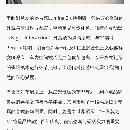
于欧洲首发的格雷嘉Lumina Blu特别版，凭借匠心雕琢的
外观与前沿科技配置，重新定义旅途体验。独特的灵动黑
（Night Interaction）外观成为点睛之笔，与21英寸
Pegaso轮辋、明黄色刹车卡钳及C柱上的金色三叉戟徽标
交响呼应。车内空间被巧克力色皮革包裹，以开放式孔隙
的雀眼枫木进行细节点缀，于现代科技感中流露出温润自
然的匠心温度。
布鲁塞尔车展之上，从星光璀璨的车型阵列，到承载品牌
灵魂的典藏之作与私享体验，共同绘就了一幅玛莎拉蒂专
属的意式奢华图景。同时，更是向世界昭示：“三叉戟之
年”将是品牌融汇百年庆典、前沿创新与硬核实力的重要