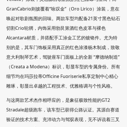
GranCabrio则披覆着“咏叹金”（Oro Lirico）涂装，意在
唤起对歌剧氛围的回味。两款车型均配备21英寸黑色钻石
切割Crio轮辋，内饰采用勃艮第酒红色皮革与裸色
Alcantara材质，并搭配手工涂金工艺的镀铬件。尤为特
别的是，其车门饰板采用真正的红色涂漆杨木制成，致敬
意大利制琴艺术，驾驶座车门面板上的全新 “摩德纳制造”
（Creata a Modena）标识，彰显车型的专属身份。所有
细节均在玛莎拉蒂Officine Fuoriserie私享定制中心精心
雕琢，彰显出卓越的工程技术、优雅格调与个性风格。
与这两款艺术杰作相呼应的，是象征极致性能的GT2
Stradale超级跑车，该车型已获得公路认证。其源自赛道
验证的技术方案、充沛动力与驾驭表现，无不诉说着三叉