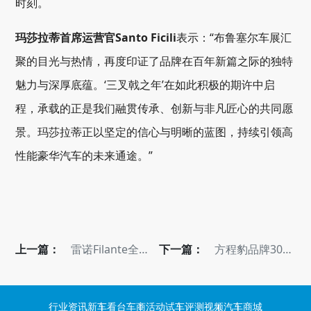
时刻。
玛莎拉蒂首席运营官Santo Ficili
表示：“布鲁塞尔车展汇
聚的目光与热情，再度印证了品牌在百年新篇之际的独特
魅力与深厚底蕴。‘三叉戟之年’在如此积极的期许中启
程，承载的正是我们融贯传承、创新与非凡匠心的共同愿
景。玛莎拉蒂正以坚定的信心与明晰的蓝图，持续引领高
性能豪华汽车的未来通途。”
上一篇：
雷诺Filante全球
下一篇：
方程豹品牌30万
首发 基于吉利
辆及钛7车型10
CMA平台所打造
万辆销量已达成
行业资讯
新车看台
车商活动
试车评测
视频
汽车商城