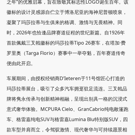
之年”的优雅启幕，旨在致敬其标志性LOGO诞生百年。该
徽标的设计灵感源自伫立于博洛尼亚的海神尼普顿喷泉，
凝聚了玛莎拉蒂与生俱来的格调、激情与无畏精神。同
时，2026年也恰逢品牌赛道征程的世纪新篇。自1926年
首款佩戴三叉戟徽标的玛莎拉蒂Tipo 26赛车，在塔加·费
罗里奥（Targa Florio）赛事中一举夺魁，百年赛道传奇
便由此开启。
车展期间，由授权经销商D’Ieteren于11号馆匠心打造的
玛莎拉蒂展台，吸引了众多汽车拥趸驻足流连。三叉戟品
牌将隽永传承与创新精神相融，呈现出别具一格的沉浸式
意式奢华体验。MCPURA Cielo、GranCabrio纯电敞篷跑
车、格雷嘉纯电SUV与格雷嘉Lumina Blu特别版SUV，四
款车型并肩而立，令驾驭激情、现代奢华与可持续愿景相