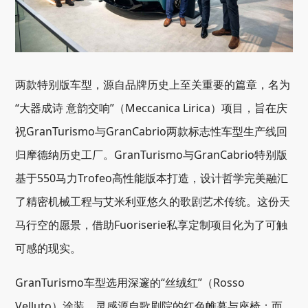
两款特别版车型，源自品牌历史上至关重要的篇章，名为
“大器成诗 意韵交响”（Meccanica Lirica）项目，旨在庆
祝GranTurismo与GranCabrio两款标志性车型生产线回
归摩德纳历史工厂。GranTurismo与GranCabrio特别版
基于550马力Trofeo高性能版本打造，设计哲学完美融汇
了精密机械工程与艾米利亚悠久的歌剧艺术传统。这份天
马行空的愿景，借助Fuoriserie私享定制项目化为了可触
可感的现实。
GranTurismo车型选用深邃的“丝绒红”（Rosso
Velluto）涂装，灵感源自歌剧院的红色帷幕与座椅；而