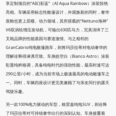
享定制项目的“AI幻彩蓝”（AI Aqua Rainbow）涂装惊艳
亮相。车辆采用标志性敞篷设计，外观焕新的同时，奢华
座舱也更上层楼。动力领域，其所搭载的“Nettuno海神”
V6双涡轮增压发动机，可输出630匹马力，完美演绎了三
叉戟品牌的性能基因与赛道激情。与之相邻的
GranCabrio纯电敞篷跑车，则将玛莎拉蒂对电动奢华的
理解诠释得淋漓尽致。车身皓空白（Bianco Astro）涂装
彰显纯粹格调，具备纯电时代的强劲性能，最高时速可达
290公里/小时，成为当前市场上极速最高的电动敞篷车之
一。同时，车辆四座设计更完美兼顾了与亲友同行的露天
驾驶乐趣。
另一款100%电力驱动的车型，格雷嘉纯电SUV，则诠释
了玛莎拉蒂对可持续奢华出行的深刻认知。车身披覆着