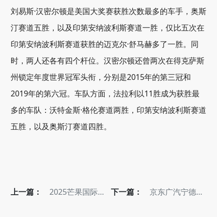
刘易斯·汉密尔顿是美国大奖赛获胜次数最多的车手，奥斯
汀赛道五胜，以及印第安纳波利斯赛道一胜，仅比五次在
印第安纳波利斯赛道获胜的迈克尔·舒马赫多了一胜。同
时，两人还各有四个杆位。汉密尔顿还曾两次在得克萨斯
州锁定年度世界冠军头衔，分别是2015年的第三冠和
2019年的第六冠。车队方面，法拉利以11胜成为获胜最
多的车队：沃特金斯·格伦赛道两胜，印第安纳波利斯赛道
五胜，以及奥斯汀赛道四胜。
上一篇：
2025芒果国际车
下一篇：
京东广汽宁德双
展闭幕 奏响汽车
11联手 让买车
消费“最强音”
像买手机一样方