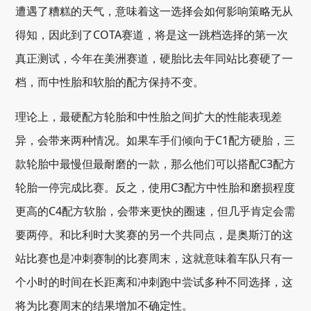
遭遇了糟糕的天气，意味着这一选择会如何影响策略无从
得知，因此到了COTA赛道，将是这一跳档选择的第一次
真正测试，今年在美洲赛道，硬胎比去年同站比赛硬了一
档，而中性胎和软胎的配方保持不变。
理论上，最硬配方轮胎和中性胎之间扩大的性能表现差
异，会带来两种情况。如果车手们倾向于C1配方硬胎，三
款轮胎中最慢但最耐磨的一款，那么他们可以搭配C3配方
轮胎一停完成比赛。反之，使用C3配方中性胎和磨损程度
更高的C4配方软胎，会带来更快的圈速，但几乎肯定会需
要两停。和比利时大奖赛的另一个共同点，是奥斯汀的这
站比赛也是冲刺赛制的比赛周末，这就意味着车队只有一
个小时的时间在长距离和冲刺跑中尝试多种不同选择，这
将为比赛周末的结果增加不确定性。