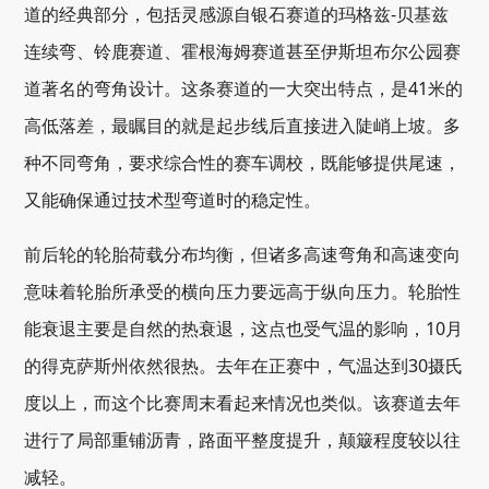
道的经典部分，包括灵感源自银石赛道的玛格兹-贝基兹
连续弯、铃鹿赛道、霍根海姆赛道甚至伊斯坦布尔公园赛
道著名的弯角设计。这条赛道的一大突出特点，是41米的
高低落差，最瞩目的就是起步线后直接进入陡峭上坡。多
种不同弯角，要求综合性的赛车调校，既能够提供尾速，
又能确保通过技术型弯道时的稳定性。
前后轮的轮胎荷载分布均衡，但诸多高速弯角和高速变向
意味着轮胎所承受的横向压力要远高于纵向压力。轮胎性
能衰退主要是自然的热衰退，这点也受气温的影响，10月
的得克萨斯州依然很热。去年在正赛中，气温达到30摄氏
度以上，而这个比赛周末看起来情况也类似。该赛道去年
进行了局部重铺沥青，路面平整度提升，颠簸程度较以往
减轻。