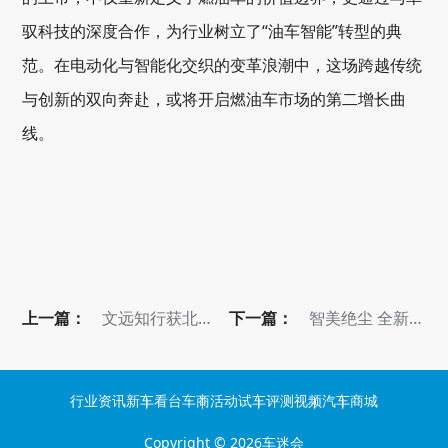
驭科技的深度合作，为行业树立了“油车智能”转型的典
范。在电动化与智能化交织的变革浪潮中，这场跨越传统
与创新的双向奔赴，或将开启燃油车市场的第二增长曲
线。
上一篇：
文远知行获北京
下一篇：
智美绝尘 全新上
自动驾驶夜间公
汽奥迪A5L
开道路测试许可
Sportback正式
上市
行业资讯
新车看台
车商活动
试车评测
视频
汽车商城
Copyright © 2026
车迷会