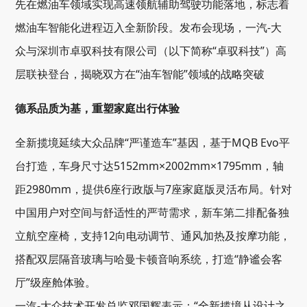
先在燃油车领域实现高速领航辅助驾驶功能落地，标志着
燃油车智能化进程迈入全新阶段。发布会现场，一汽-大
众与深圳市卓驭科技有限公司（以下简称“卓驭科技”）高
层联袂登台，揭晓双方在“油车智能”领域的战略突破
德系品质为基，重塑家庭出行体验
全新揽境延续大众品牌“严谨造车”基因，基于MQB Evo平
台打造，车身尺寸达5152mm×2002mm×1795mm，轴
距2980mm，提供6座行政版与7座家庭版灵活布局。针对
中国用户对空间与舒适性的严苛需求，新车第二排配备独
立航空座椅，支持12向电动调节、通风加热及按摩功能，
搭配双层隔音玻璃与哈曼卡顿音响系统，打造“静谧会客
厅”级座舱体验。
一汽-大众技术开发总监邓国辉表示：“全新揽境从设计之