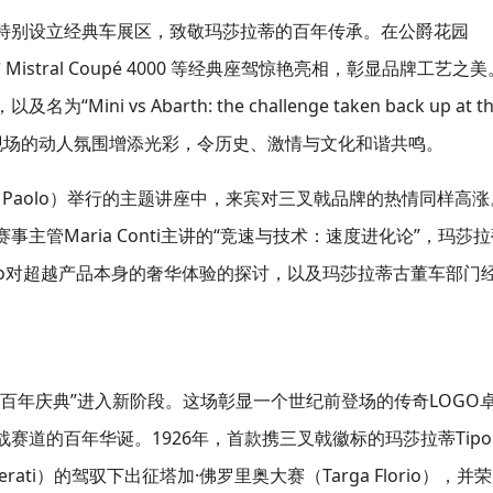
特别设立经典车展区，致敬玛莎拉蒂的百年传承。在公爵花园
ca 与 Mistral Coupé 4000 等经典座驾惊艳亮相，彰显品牌工艺之
 vs Abarth: the challenge taken back up at th
巡礼，也为现场的动人氛围增添光彩，令历史、激情与文化和谐共鸣。
San Paolo）举行的主题讲座中，来宾对三叉戟品牌的热情同样高涨
管Maria Conti主讲的“竞速与技术：速度进化论”，玛莎拉
rosino对超越产品本身的奢华体验的探讨，以及玛莎拉蒂古董车部门
。
百年庆典”进入新阶段。这场彰显一个世纪前登场的传奇LOGO
道的百年华诞。1926年，首款携三叉戟徽标的玛莎拉蒂Tipo 
serati）的驾驭下出征塔加·佛罗里奥大赛（Targa Florio），并