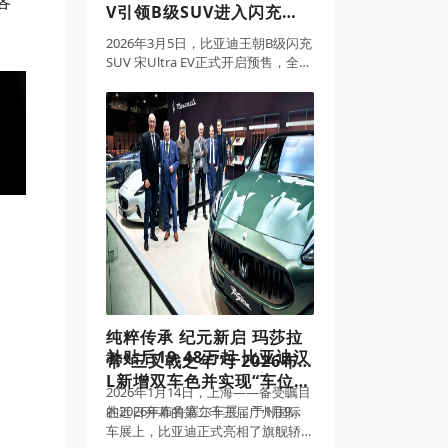
各
V引领B级SUV进入闪充时
代
2026年3月5日，比亚迪王朝B级闪充
SUV 宋Ultra EV正式开启预售，全系
搭载比亚迪第二代刀片电池及闪充
技术，同时配备多项奢适配置。新
车预售价15.5-18.5万元。同时，预
订用户还将享受整整
纯粹传承 纪元新启 玛莎拉
补贴后19.48万起 比亚迪汉
蒂“三叉戟之年”于2026布
L新增双车色并实现“车位到
鲁塞尔车展优雅启幕
2026年1月14日，上海——备受瞩目
车位”领航辅助
的2026年布鲁塞尔车展，于1月9日
在近日开幕的第二十三届广州国际
至18日隆重举行。意式奢华缔造者
车展上，比亚迪正式亮相了旗舰轿