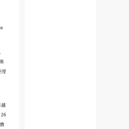
美。
e
。
蒂
经理
卓越
26
荣膺