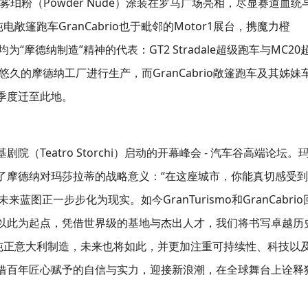
跑车以雾珀粉（Powder Nude）涂装在罗马广场亮相，尽显赛道血统
敞篷跑车GranCabrio也于毗邻的Motor1展台，携魔力橙
型均为“摩德纳制造”精神的代表：GT2 Stradale超级跑车与MC20
历史悠久的摩德纳工厂进行生产，而GranCabrio敞篷跑车及其姊妹
第四季度迁至此地。
Teatro Storchi）启动的开幕峰会 - 汽车谷高端论坛。
着重强调了摩德纳对玛莎拉蒂的战略意义：“在这座城市，你能真切感受到
图正一步步化为现实。如今GranTurismo和GranCabrio
以此为起点，凭借世界级的基地与杰出人才，我们将书写卓越历
持纯正意大利制造，未来也将如此，并更加注重可持续性、科技以
借百年匠心赋予的自信与实力，迎接新浪潮，在全球舞台上诠释