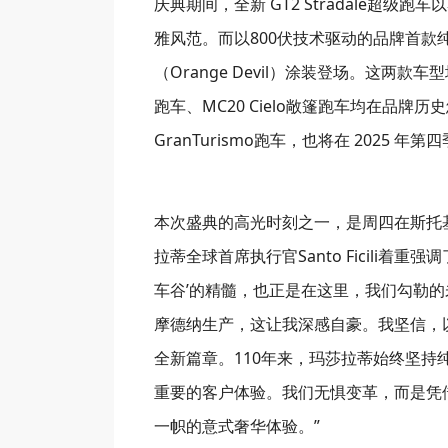
庆典期间，全新 GT2 Stradale超级
雅风范。而以800伏技术驱动的品牌首款纯电
（Orange Devil）涂装登场。这两款车
跑车、MC20 Cielo敞篷跑车均在品牌
GranTurismo跑车，也将在 2025 年
本次盛典的高光时刻之一，是周四在斯托基剧院（
拉蒂全球首席执行官Santo Ficili
车谷’的精髓，也正是在这里，我们勾勒的未来蓝
摩德纳生产，这让我深感自豪。我坚信，
全新篇章。110年来，玛莎拉蒂始终坚
重要的客户体验。我们无惧变革，而是凭
一帜的意式奢华体验。”