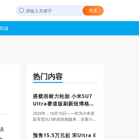
搜索
商城
热门内容
搭载倍耐力轮胎 小米SU7
Ultra赛道版刷新纽博格林
电动车圈速纪录
2025年，10月15日——作为小米首
款车型SU7的高性能版本，全新小米
SU7 Ultra已配备来自倍耐力的全新
场
P Zero与P Zero Trofeo RS轮胎。倍
预售15.5万元起 宋Ultra E
耐力为小米定制了两款规格的P Ze