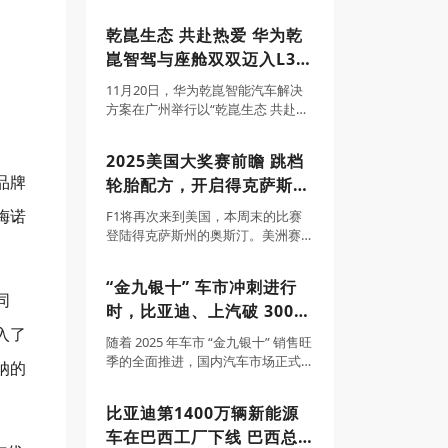
玛莎拉蒂，携旗下多款重磅车型优
车汉L的全新车色，并宣布推出包含
雅亮相，以个性风范诠释魅力型
“车位到车位”领航辅助等功能的OTA
乾崑生态 共赴热爱 华为乾
格，成为全场焦点。此次亮相，亦
升级。汉L EV共推出3款配置，补贴
崑智驾与座舱双双迈入L3时
标志着
后售价20.48万-26.48万元；
代
11月20日，华为乾崑智能汽车解决
方案在广州举行以“乾崑生态 共赴热
爱”为主题的乾崑生态大会，宣布华
为乾崑智驾合作车型已在多城开启
2025美国大奖赛前瞻 跳档
高速L3内测，并将与生态伙伴协作
品牌
轮胎配方，开启得克萨斯州
展开停车缴费、自动充电、洗车养
车等生态
牛仔之旅
梅诺
F1将再次来到美国，本周末的比赛
登陆得克萨斯州的奥斯汀。美洲赛
道，于2012年首次登上赛历，今年
这站比赛中车队拿到的三款配方轮
“金九银十” 车市冲刺进行
胎特别之处是硬胎和中性胎、软胎
同
时，比亚迪、上汽破 300
之间有跳档。这将成为一次有趣的
尝试——在这条
入了
万辆 最新销量目标完成率
随着 2025 年车市 “金九银十” 销售旺
超71%领跑行业
季的全面推进，国内汽车市场正式
纳的
迈入全年销量目标冲刺的关键阶
段。据汽车行业协会综合数据显
比亚迪第1400万辆新能源
示，今年前三季度中国汽车行业整
车在巴西工厂下线 巴西总
体延续稳中向好态势，新能源汽车