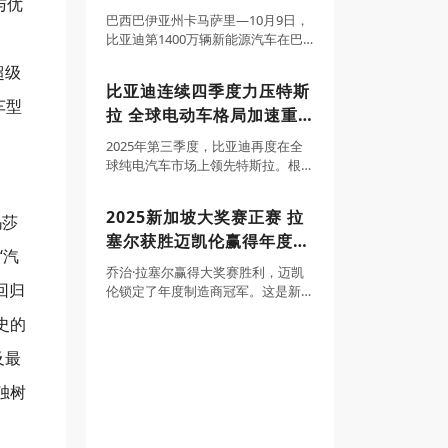
与优
渗透率持续
统卢拉成为车主
巴西巴伊亚州卡马萨里—10月9日，
比亚迪第1400万辆新能源汽车在巴
西乘用车工厂正式下线，标志着比
超级
亚迪全球化迈入全新阶段，也在南
比亚迪连续四季度力压特斯
美大陆刻下了中国车企的新高度。
车型
拉 全球电动车格局加速重
巴西总统卢拉、副总统杰拉尔多·阿
尔克明、中
塑
2025年第三季度，比亚迪再度在全
球纯电汽车市场上领先特斯拉。根
据官方产销快报和特斯拉第三季度
季报，比亚迪第三季度纯电车型销
2025新加坡大奖赛正赛 拉
玛莎
量达582522辆，而特斯拉交付量为
塞尔获胜迈凯伦赢得年度制
497099辆，比亚迪单季度领先8542
‘汽
造商冠军
乔治·拉塞尔赢得大奖赛胜利，迈凯
回归
伦锁定了年度制造商冠军。这是新
加坡大奖赛的最大关注点。梅赛德
史的
斯车手将前一天的杆位无悬念地转
化成胜利。这场比赛中，他从起步
及最
第一个弯角开始领跑，仅在进站时
短暂交出领先位置。
独树