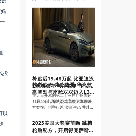
考虑
技术，同时配备多项奢适配置。新
至18日隆重举行。意式奢华缔造者
车预售价15.5-18.5万元。同时，预
玛莎拉蒂，携旗下多款重磅车型优
宝妈
订用户还将享受整整
雅亮相，以个性风范诠释魅力型
，一
格，成为全场焦点。此次亮相，亦
标志着
画
线投
补贴后19.48万起 比亚迪汉
乾崑生态 共赴热爱 华为乾
L新增双车色并实现“车位到
崑智驾与座舱双双迈入L3时
车位”领航辅助
在近日开幕的第二十三届广州国际
代
车展上，比亚迪正式亮相了旗舰轿
11月20日，华为乾崑智能汽车解决
车汉L的全新车色，并宣布推出包含
方案在广州举行以“乾崑生态 共赴热
可以
“车位到车位”领航辅助等功能的OTA
爱”为主题的乾崑生态大会，宣布华
升级。汉L EV共推出3款配置，补贴
为乾崑智驾合作车型已在多城开启
2025美国大奖赛前瞻 跳档
味
后售价20.48万-26.48万元；
高速L3内测，并将与生态伙伴协作
轮胎配方，开启得克萨斯州
展开停车缴费、自动充电、洗车养
车等生态