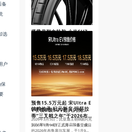
后备
统
搭载倍耐力轮胎 小米SU7
却选
Ultra赛道版刷新纽博格林
电动车圈速纪录
2025年，10月15日——作为小米首
款车型SU7的高性能版本，全新小米
SU7 Ultra已配备来自倍耐力的全新
用户
P Zero与P Zero Trofeo RS轮胎。倍
耐力为小米定制了两款规格的P Ze
确保
要
预售15.5万元起 宋Ultra E
纯粹传承 纪元新启 玛莎拉
V引领B级SUV进入闪充时
蒂“三叉戟之年”于2026布
代
2026年3月5日，比亚迪王朝B级闪充
鲁塞尔车展优雅启幕
SUV 宋Ultra EV正式开启预售，全系
2026年1月14日，上海——备受瞩目
搭载比亚迪第二代刀片电池及闪充
的2026年布鲁塞尔车展，于1月9日