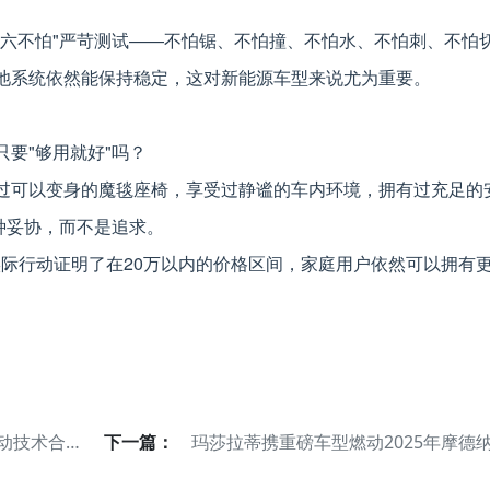
"六不怕"严苛测试——不怕锯、不怕撞、不怕水、不怕刺、不怕
池系统依然能保持稳定，这对新能源车型来说尤为重要。
要"够用就好"吗？
过可以变身的魔毯座椅，享受过静谧的车内环境，拥有过充足的
种妥协，而不是追求。
，用实际行动证明了在20万以内的价格区间，家庭用户依然可以拥有
动技术合作
下一篇：
玛莎拉蒂携重磅车型燃动2025年摩德
50周年
车谷庆典