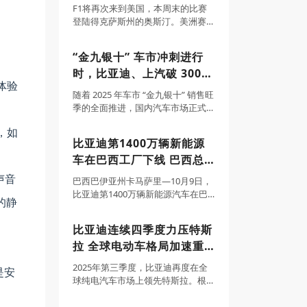
牛仔之旅
F1将再次来到美国，本周末的比赛
登陆得克萨斯州的奥斯汀。美洲赛
道，于2012年首次登上赛历，今年
这站比赛中车队拿到的三款配方轮
“金九银十” 车市冲刺进行
胎特别之处是硬胎和中性胎、软胎
时，比亚迪、上汽破 300
之间有跳档。这将成为一次有趣的
体验
尝试——在这条
万辆 最新销量目标完成率
随着 2025 年车市 “金九银十” 销售旺
超71%领跑行业
季的全面推进，国内汽车市场正式
迈入全年销量目标冲刺的关键阶
，如
段。据汽车行业协会综合数据显
比亚迪第1400万辆新能源
示，今年前三季度中国汽车行业整
车在巴西工厂下线 巴西总
体延续稳中向好态势，新能源汽车
渗透率持续
统卢拉成为车主
声音
巴西巴伊亚州卡马萨里—10月9日，
比亚迪第1400万辆新能源汽车在巴
的静
西乘用车工厂正式下线，标志着比
亚迪全球化迈入全新阶段，也在南
比亚迪连续四季度力压特斯
美大陆刻下了中国车企的新高度。
拉 全球电动车格局加速重
巴西总统卢拉、副总统杰拉尔多·阿
尔克明、中
塑
2025年第三季度，比亚迪再度在全
是安
球纯电汽车市场上领先特斯拉。根
据官方产销快报和特斯拉第三季度
季报，比亚迪第三季度纯电车型销