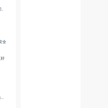
切、
安全
更好
纳汽