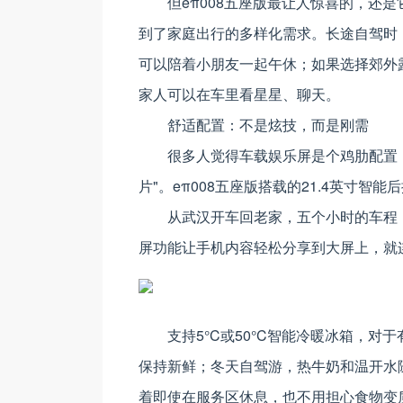
但eπ008五座版最让人惊喜的，还
到了家庭出行的多样化需求。长途自驾时
可以陪着小朋友一起午休；如果选择郊外露
家人可以在车里看星星、聊天。
舒适配置：不是炫技，而是刚需
很多人觉得车载娱乐屏是个鸡肋配置，
片"。eπ008五座版搭载的21.4英寸
从武汉开车回老家，五个小时的车程
屏功能让手机内容轻松分享到大屏上，就
支持5°C或50°C智能冷暖冰箱，
保持新鲜；冬天自驾游，热牛奶和温开水
着即使在服务区休息，也不用担心食物变