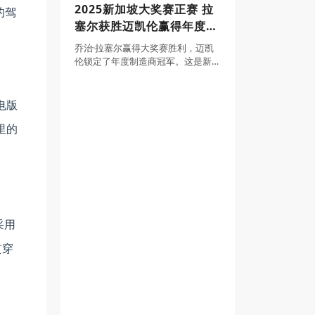
2025新加坡大奖赛正赛 拉
的驾
量达582522辆，而特斯拉交付量为
塞尔获胜迈凯伦赢得年度制
497099辆，比亚迪单季度领先8542
造商冠军
乔治·拉塞尔赢得大奖赛胜利，迈凯
伦锁定了年度制造商冠军。这是新
加坡大奖赛的最大关注点。梅赛德
斯车手将前一天的杆位无悬念地转
化成胜利。这场比赛中，他从起步
电版
第一个弯角开始领跑，仅在进站时
里的
短暂交出领先位置。
采用
贯穿