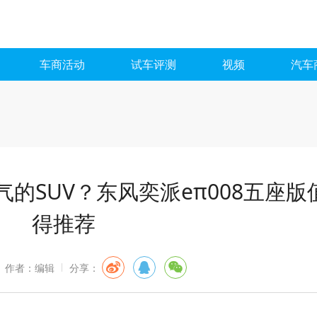
车商活动
试车评测
视频
汽车
的SUV？东风奕派eπ008五座版
得推荐
作者：编辑
分享：