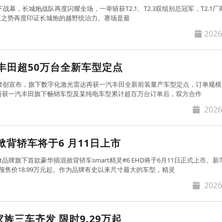
战幕，长城炮战队再度闪耀全场，一举斩获T2.1、T2.3双组别总冠军，T2.1
碾压之势再度印证长城炮的越野统治力。赛场是最
2026
丰田超50万台全新车型定点
e速腾聚创宣布，旗下数字化激光雷达再获一汽丰田全新前装量产车型定点，订单规模
后斩获一汽丰田旗下畅销车型及某纯电车型累计超百万台订单后，双方合作
2026
号掀背轿车将于6 月11日上市
t品牌旗下首款豪华插混掀背轿车smart精灵#6 EHD将于6月11日正式上市。
，预售价18.99万元起。作为品牌有史以来尺寸最大的车型，精灵
2026
族三车齐发 限时9.29万起