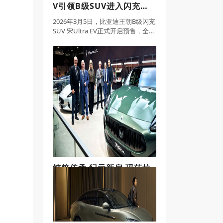
V引领B级SUV进入闪充时
代
2026年3月5日，比亚迪王朝B级闪充
SUV 宋Ultra EV正式开启预售，全系
搭载比亚迪第二代刀片电池及闪充
技术，同时配备多项奢适配置。新
车预售价15.5-18.5万元。同时，预
订用户还将享受整整
纯粹传承 纪元新启 玛莎拉
蒂“三叉戟之年”于2026布
鲁塞尔车展优雅启幕
2026年1月14日，上海——备受瞩目
的2026年布鲁塞尔车展，于1月9日
至18日隆重举行。意式奢华缔造者