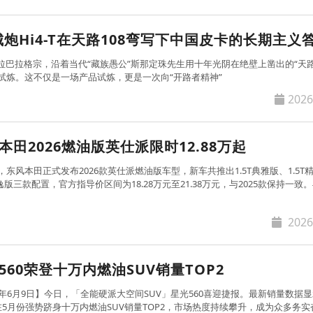
炮Hi4-T在天路108弯写下中国皮卡的长期主义
里拉巴拉格宗，沿着当代“藏族愚公”斯那定珠先生用十年光阴在绝壁上凿出的“天路
试炼。这不仅是一场产品试炼，更是一次向“开路者精神”
2026
本田2026燃油版英仕派限时12.88万起
日，东风本田正式发布2026款英仕派燃油版车型，新车共推出1.5T典雅版、1.5T
精逸版三款配置，官方指导价区间为18.28万元至21.38万元，与2025款保持一致
2026
560荣登十万内燃油SUV销量TOP2
26年6月9日】今日，「全能硬派大空间SUV」星光560喜迎捷报。最新销量数据
0在5月份强势跻身十万内燃油SUV销量TOP2，市场热度持续攀升，成为众多务实