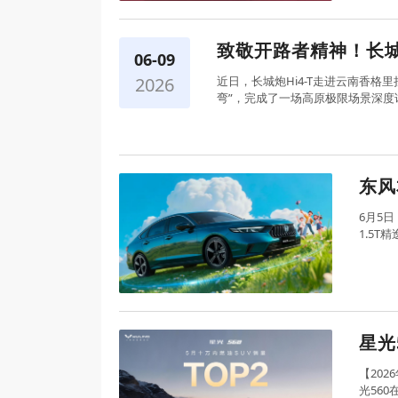
致敬开路者精神！长城
06-09
2026
近日，长城炮Hi4-T走进云南香格
弯”，完成了一场高原极限场景深度
东风
6月5
1.5T
时，
星光
【20
光56