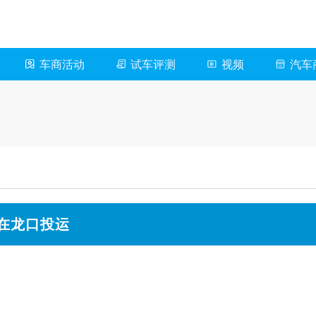
车商活动
试车评测
视频
汽车
长城H10上市 方