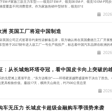
M-P家族三款主力车型——领克07 EM-P、领克08 EM-P、领克10 EM-P同
梯度覆盖不同消费需求。作为家族热销中型轿车，领克07 E
2026
欧洲 英国工厂将迎中国制造
国际英国公司正式签署非约束性谅解备忘录，双方确认将在英国桑德兰工厂开展
车型将于2027财年进入该工厂一号生产线投产，标志着中国汽车品牌在欧洲的
2026
远征：从长城炮环塔夺冠，看中国皮卡向上突破的
苏的戈壁滩上逐渐平息，“东方达喀尔”——环塔硬派越野盛宴终于决出了胜负。
更具检验价值。鏖战17天，横跨天山南北，约7500公里总里
2026
购车无压力 长城皮卡超级金融购车季强势来袭