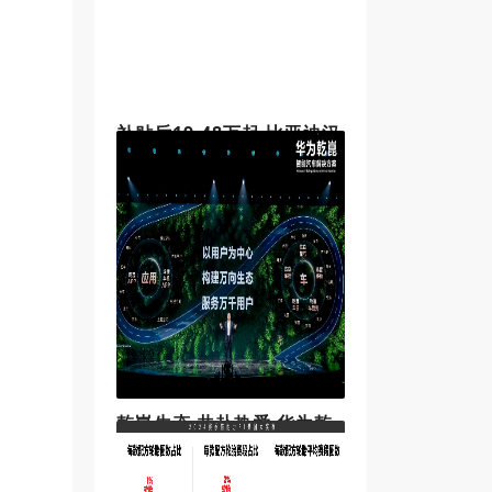
玛莎拉蒂，携旗下多款重磅车型优
雅亮相，以个性风范诠释魅力型
格，成为全场焦点。此次亮相，亦
标志着
补贴后19.48万起 比亚迪汉
L新增双车色并实现“车位到
车位”领航辅助
在近日开幕的第二十三届广州国际
车展上，比亚迪正式亮相了旗舰轿
车汉L的全新车色，并宣布推出包含
“车位到车位”领航辅助等功能的OTA
升级。汉L EV共推出3款配置，补贴
后售价20.48万-26.48万元；
乾崑生态 共赴热爱 华为乾
崑智驾与座舱双双迈入L3时
代
11月20日，华为乾崑智能汽车解决