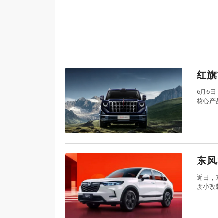
定中心开业 U8L鼎藏版同步上市
红旗
6月6
核心产
气场拉
东风
近日，东
度小改
一致，