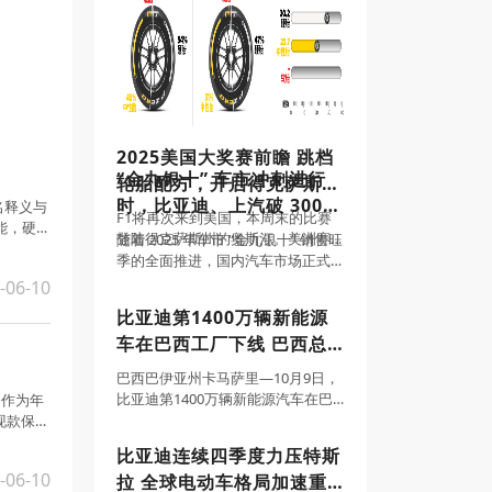
方案在广州举行以“乾崑生态 共赴热
爱”为主题的乾崑生态大会，宣布华
为乾崑智驾合作车型已在多城开启
高速L3内测，并将与生态伙伴协作
展开停车缴费、自动充电、洗车养
车等生态
2025美国大奖赛前瞻 跳档
“金九银十” 车市冲刺进行
轮胎配方，开启得克萨斯州
时，比亚迪、上汽破 300
名释义与
牛仔之旅
F1将再次来到美国，本周末的比赛
能，硬核
万辆 最新销量目标完成率
登陆得克萨斯州的奥斯汀。美洲赛
随着 2025 年车市 “金九银十” 销售旺
超71%领跑行业
道，于2012年首次登上赛历，今年
季的全面推进，国内汽车市场正式
这站比赛中车队拿到的三款配方轮
迈入全年销量目标冲刺的关键阶
-06-10
胎特别之处是硬胎和中性胎、软胎
段。据汽车行业协会综合数据显
比亚迪第1400万辆新能源
之间有跳档。这将成为一次有趣的
示，今年前三季度中国汽车行业整
车在巴西工厂下线 巴西总
尝试——在这条
体延续稳中向好态势，新能源汽车
渗透率持续
统卢拉成为车主
巴西巴伊亚州卡马萨里—10月9日，
比亚迪第1400万辆新能源汽车在巴
。作为年
西乘用车工厂正式下线，标志着比
现款保持
亚迪全球化迈入全新阶段，也在南
比亚迪连续四季度力压特斯
美大陆刻下了中国车企的新高度。
-06-10
拉 全球电动车格局加速重
巴西总统卢拉、副总统杰拉尔多·阿