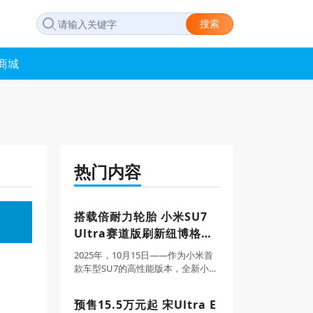
搜索
商城
热门内容
搭载倍耐力轮胎 小米SU7
盒子SUV限时20.18万元起
Ultra赛道版刷新纽博格林
电动车圈速纪录
2025年，10月15日——作为小米首
款车型SU7的高性能版本，全新小米
SU7 Ultra已配备来自倍耐力的全新
P Zero与P Zero Trofeo RS轮胎。倍
预售15.5万元起 宋Ultra E
耐力为小米定制了两款规格的P Ze