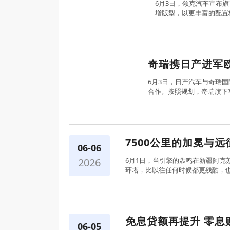
6月3日，领克汽车宣布旗下E
增版型，以更丰富的配置
奇瑞携日产进军
6月3日，日产汽车与奇瑞
合作。按照规划，奇瑞旗下
7500公里的加冕与
06-06
2026
6月1日，当引擎的轰鸣在新疆阿克
环塔，比以往任何时候都更残酷，也
免息贷额再提升 零息
06-05