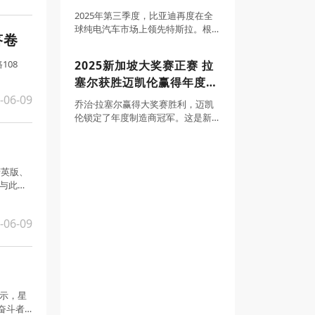
尔克明、中
塑
2025年第三季度，比亚迪再度在全
球纯电汽车市场上领先特斯拉。根
答卷
据官方产销快报和特斯拉第三季度
季报，比亚迪第三季度纯电车型销
108
2025新加坡大奖赛正赛 拉
量达582522辆，而特斯拉交付量为
塞尔获胜迈凯伦赢得年度制
497099辆，比亚迪单季度领先8542
造商冠军
-06-09
乔治·拉塞尔赢得大奖赛胜利，迈凯
伦锁定了年度制造商冠军。这是新
加坡大奖赛的最大关注点。梅赛德
斯车手将前一天的杆位无悬念地转
化成胜利。这场比赛中，他从起步
第一个弯角开始领跑，仅在进站时
精英版、
短暂交出领先位置。
。与此同
-06-09
显示，星
奋斗者