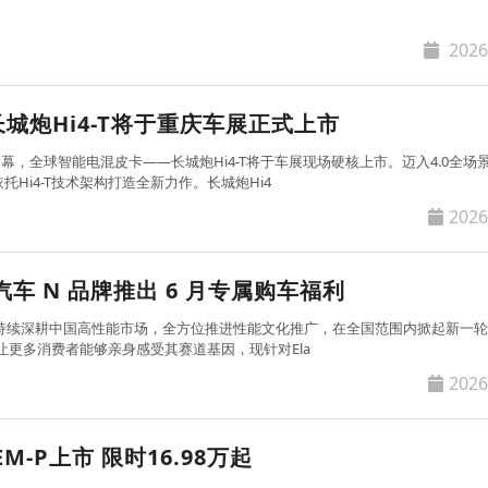
首选。热销的
2026
城炮Hi4-T将于重庆车展正式上市
将启幕，全球智能电混皮卡——长城炮Hi4-T将于车展现场硬核上市。迈入4.0全场
Hi4-T技术架构打造全新力作。长城炮Hi4
2026
车 N 品牌推出 6 月专属购车福利
N 品牌持续深耕中国高性能市场，全方位推进性能文化推广，在全国范围内掀起新一
让更多消费者能够亲身感受其赛道基因，现针对Ela
2026
 EM-P上市 限时16.98万起