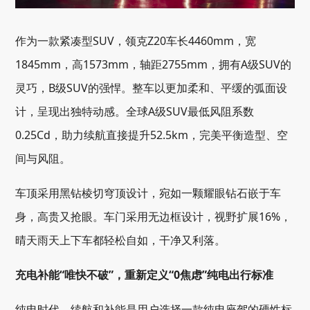
作为一款紧凑型SUV，领克Z20车长4460mm，宽
1845mm，高1573mm，轴距2755mm，拥有A级SUV的
灵巧，B级SUV的强悍。整车以更加柔和、平缓的弧面设
计，呈现出独特动感。全球A级SUV最低风阻系数
0.25Cd，助力续航直接提升52.5km，完美平衡造型、空
间与风阻。
车顶采用黑钻棱切穹顶设计，宛如一颗耀眼钻石嵌于车
身，高贵又抢眼。车门采用无边框设计，视野扩展16%，
晴天雨天上下车都轻松自如，干净又利落。
充电补能“唯快不破”，重新定义“0焦虑”纯电出行标准
纯电时代，续航和补能是用户选择一款纯电座驾的硬性标