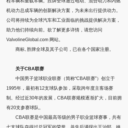
程车辆和重载车辆。胜牌全球通过电动、混合动力和内燃
机动力总成车辆的创新解决方案，为未来出行提供动力。
公司将持续为全球汽车和工业面临的挑战提供解决方案，
助力他们持续向前。欲了解更多详情，请您访问
ValvolineGlobal.com 网站。
商标, 胜牌全球及其子公司，已在各个国家注册。
关于CBA联赛
中国男子篮球职业联赛（简称“CBA联赛”）创立于
1995年，最初有12支球队参加，采取跨年度主客场赛
制。经过近30年的发展，CBA联赛规模逐渐扩大，目前拥
有20支参赛球队。
CBA联赛是中国最高等级的男子职业篮球赛事，共有
七支球队夺得过总冠军的荣誉，并先后涌现出王治郅、姚