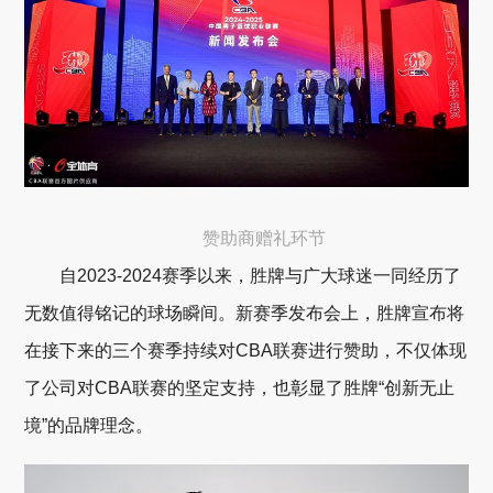
赞助商赠礼环节
自2023-2024赛季以来，胜牌与广大球迷一同经历了
无数值得铭记的球场瞬间。新赛季发布会上，胜牌宣布将
在接下来的三个赛季持续对CBA联赛进行赞助，不仅体现
了公司对CBA联赛的坚定支持，也彰显了胜牌“创新无止
境”的品牌理念。