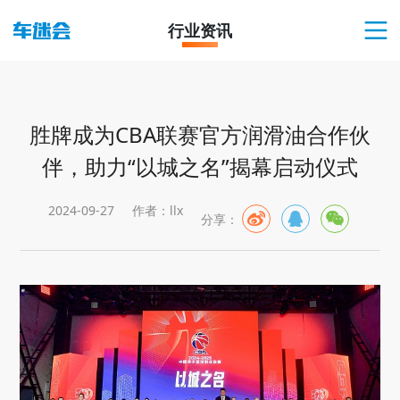
行业资讯
胜牌成为CBA联赛官方润滑油合作伙
伴，助力“以城之名”揭幕启动仪式
2024-09-27
作者：llx
分享：