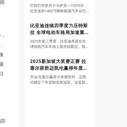
了同
渗透率持续
统卢拉成为车主
巴西巴伊亚州卡马萨里—10月9日，
比亚迪第1400万辆新能源汽车在巴
西乘用车工厂正式下线，标志着比
亚迪全球化迈入全新阶段，也在南
比亚迪连续四季度力压特斯
美大陆刻下了中国车企的新高度。
拉 全球电动车格局加速重
巴西总统卢拉、副总统杰拉尔多·阿
步，
尔克明、中
塑
2025年第三季度，比亚迪再度在全
，
球纯电汽车市场上领先特斯拉。根
据官方产销快报和特斯拉第三季度
接
季报，比亚迪第三季度纯电车型销
2025新加坡大奖赛正赛 拉
量达582522辆，而特斯拉交付量为
亚
塞尔获胜迈凯伦赢得年度制
497099辆，比亚迪单季度领先8542
日
造商冠军
乔治·拉塞尔赢得大奖赛胜利，迈凯
伦锁定了年度制造商冠军。这是新
加坡大奖赛的最大关注点。梅赛德
斯车手将前一天的杆位无悬念地转
化成胜利。这场比赛中，他从起步
第一个弯角开始领跑，仅在进站时
。
短暂交出领先位置。
玛莎