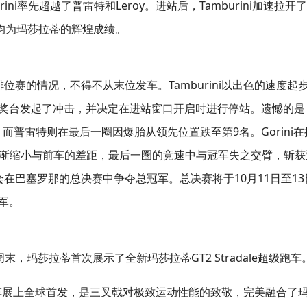
i率先超越了普雷特和Leroy。进站后，Tamburini加速拉开
三均为玛莎拉蒂的辉煌成绩。
i由于排位赛的情况，不得不从末位发车。Tamburini以出色的速度起
向领奖台发起了冲击，并决定在进站窗口开启时进行停站。遗憾的是
，而普雷特则在最后一圈因爆胎从领先位置跌至第9名。Gorini在
2后，逐渐缩小与前车的差距，最后一圈的竞速中与冠军失之交臂，斩获
然有机会在巴塞罗那的总决赛中争夺总冠军。总决赛将于10月11日至13
冠军。
事周末，玛莎拉蒂首次展示了全新玛莎拉蒂GT2 Stradale超级跑车
车展上全球首发，是三叉戟对极致运动性能的致敬，完美融合了