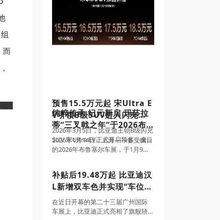
o
他
M组
。而
胎，
预售15.5万元起 宋Ultra E
纯粹传承 纪元新启 玛莎拉
V引领B级SUV进入闪充时
蒂“三叉戟之年”于2026布
代
2026年3月5日，比亚迪王朝B级闪充
鲁塞尔车展优雅启幕
SUV 宋Ultra EV正式开启预售，全系
2026年1月14日，上海——备受瞩目
搭载比亚迪第二代刀片电池及闪充
的2026年布鲁塞尔车展，于1月9日
技术，同时配备多项奢适配置。新
至18日隆重举行。意式奢华缔造者
车预售价15.5-18.5万元。同时，预
玛莎拉蒂，携旗下多款重磅车型优
补贴后19.48万起 比亚迪汉
订用户还将享受整整
雅亮相，以个性风范诠释魅力型
L新增双车色并实现“车位到
格，成为全场焦点。此次亮相，亦
标志着
车位”领航辅助
在近日开幕的第二十三届广州国际
车展上，比亚迪正式亮相了旗舰轿