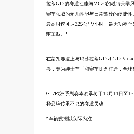
拉蒂GT2的赛道性能与MC20的独特美学风
赛车领域的超凡性能与日常驾驶的便捷性。
最高时速可达325公里/小时，最大功率至6
驱车型。*
在蒙扎赛道上与玛莎拉蒂GT2和GT2 Str
兽，专为绅士车手和赛车拥趸打造，全球限
GT2欧洲系列赛本赛季将于10月11日至
释品牌传承不息的赛道灵魂。
*车辆数据以实际为准