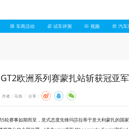
车商活动
试车评测
视频
汽车
ec GT2欧洲系列赛蒙扎站斩获冠亚军
作者：马旭
分享：
系列赛第5轮赛事如期而至，意式态度先锋玛莎拉蒂于意大利蒙扎的国