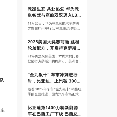
车汉L的全新车色，并宣布推出包含
“车位到车位”领航辅助等功能的OTA
乾崑生态 共赴热爱 华为乾
升级。汉L EV共推出3款配置，补贴
崑智驾与座舱双双迈入L3时
后售价20.48万-26.48万元；
代
11月20日，华为乾崑智能汽车解决
方案在广州举行以“乾崑生态 共赴热
爱”为主题的乾崑生态大会，宣布华
为乾崑智驾合作车型已在多城开启
2025美国大奖赛前瞻 跳档
高速L3内测，并将与生态伙伴协作
轮胎配方，开启得克萨斯州
展开停车缴费、自动充电、洗车养
车等生态
牛仔之旅
F1将再次来到美国，本周末的比赛
登陆得克萨斯州的奥斯汀。美洲赛
道，于2012年首次登上赛历，今年
这站比赛中车队拿到的三款配方轮
“金九银十” 车市冲刺进行
胎特别之处是硬胎和中性胎、软胎
车队
时，比亚迪、上汽破 300
之间有跳档。这将成为一次有趣的
尝试——在这条
万辆 最新销量目标完成率
随着 2025 年车市 “金九银十” 销售旺
超71%领跑行业
季的全面推进，国内汽车市场正式
迈入全年销量目标冲刺的关键阶
段。据汽车行业协会综合数据显
比亚迪第1400万辆新能源
示，今年前三季度中国汽车行业整
全车
车在巴西工厂下线 巴西总
体延续稳中向好态势，新能源汽车