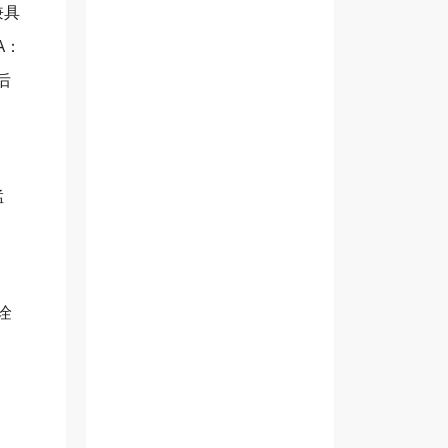
兼具
A：
后
猛
诠