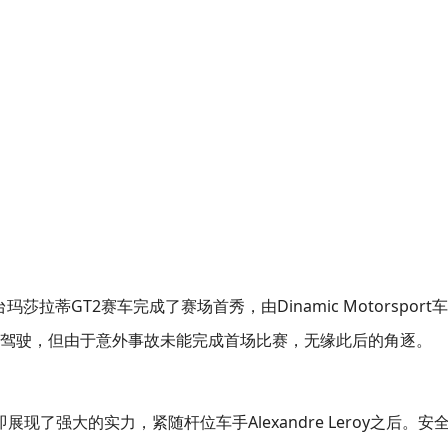
玛莎拉蒂GT2赛车完成了赛场首秀，由Dinamic Motorsport
Pampanini驾驶，但由于意外事故未能完成首场比赛，无缘此后的角逐。
现了强大的实力，紧随杆位车手Alexandre Leroy之后。安