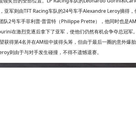
全部位置。LP Racing车队的Leonardo Gorini和Carl
亚军则由TFT Racing车队的24号车手Alexandre Leroy摘得，
团队2号车手菲利普·普雷特（Philippe Prette），他同时也是A
mburini在激烈竞逐后拿下了亚军，使他们仍然有机会争夺总冠军
e）本来有望获得第4名并在AM组中拔得头筹，但由于最后一圈的意外爆
e Leroy则由于与对手发生碰撞，不得不遗憾退赛。