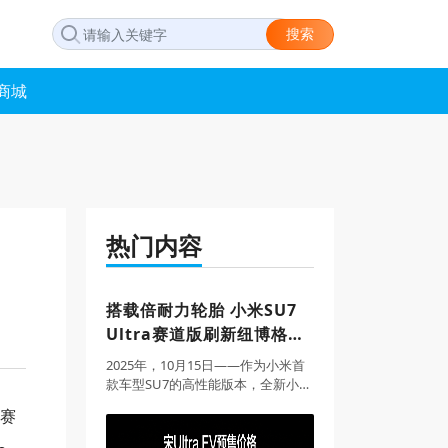
搜索
商城
热门内容
搭载倍耐力轮胎 小米SU7
Ultra赛道版刷新纽博格林
电动车圈速纪录
2025年，10月15日——作为小米首
款车型SU7的高性能版本，全新小米
SU7 Ultra已配备来自倍耐力的全新
家赛
P Zero与P Zero Trofeo RS轮胎。倍
耐力为小米定制了两款规格的P Ze