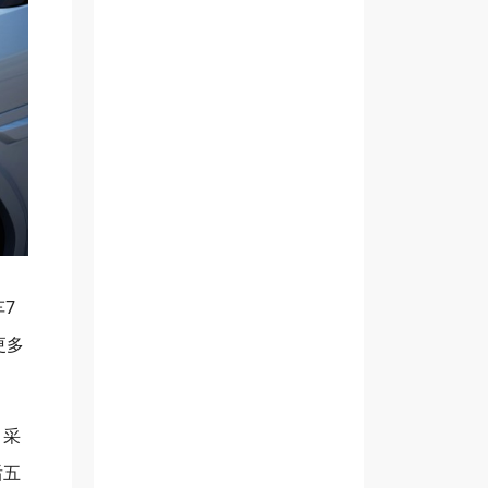
7
更多
，采
后五