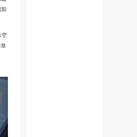
遮阳
大空
椅放