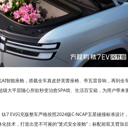
代AI智能座舱，搭载全车真皮舒芙蕾座椅、帝瓦雷音响，再到全车
超级大平层随心所欲秒变治愈SPA馆、生活百宝箱，为用户带来
7 EV闪充版整车严格按照2024版C-NCAP五星碰撞标准设计
体化技术，打造出坚不可摧的“笼式安全座舱”；标配前双叉臂加