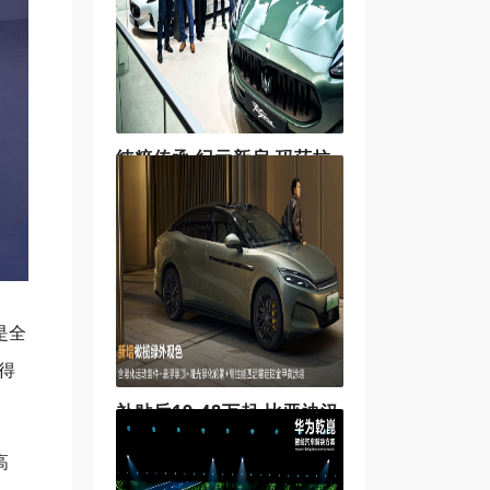
技术，同时配备多项奢适配置。新
车预售价15.5-18.5万元。同时，预
订用户还将享受整整
纯粹传承 纪元新启 玛莎拉
蒂“三叉戟之年”于2026布
鲁塞尔车展优雅启幕
2026年1月14日，上海——备受瞩目
的2026年布鲁塞尔车展，于1月9日
至18日隆重举行。意式奢华缔造者
玛莎拉蒂，携旗下多款重磅车型优
雅亮相，以个性风范诠释魅力型
格，成为全场焦点。此次亮相，亦
是全
标志着
得
补贴后19.48万起 比亚迪汉
L新增双车色并实现“车位到
高
车位”领航辅助
在近日开幕的第二十三届广州国际