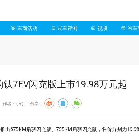
车商活动
试车评测
视频
汽车
钛7EV闪充版上市19.98万元起
作者：小Q
分享：
推出675KM后驱闪充版、755KM后驱闪充版，售价分别为19.9