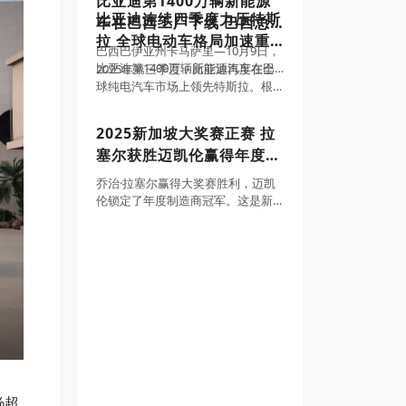
比亚迪第1400万辆新能源
比亚迪连续四季度力压特斯
车在巴西工厂下线 巴西总
拉 全球电动车格局加速重
统卢拉成为车主
巴西巴伊亚州卡马萨里—10月9日，
塑
比亚迪第1400万辆新能源汽车在巴
2025年第三季度，比亚迪再度在全
西乘用车工厂正式下线，标志着比
球纯电汽车市场上领先特斯拉。根
亚迪全球化迈入全新阶段，也在南
据官方产销快报和特斯拉第三季度
美大陆刻下了中国车企的新高度。
季报，比亚迪第三季度纯电车型销
2025新加坡大奖赛正赛 拉
巴西总统卢拉、副总统杰拉尔多·阿
量达582522辆，而特斯拉交付量为
塞尔获胜迈凯伦赢得年度制
尔克明、中
497099辆，比亚迪单季度领先8542
造商冠军
乔治·拉塞尔赢得大奖赛胜利，迈凯
伦锁定了年度制造商冠军。这是新
加坡大奖赛的最大关注点。梅赛德
斯车手将前一天的杆位无悬念地转
化成胜利。这场比赛中，他从起步
第一个弯角开始领跑，仅在进站时
短暂交出领先位置。
%超