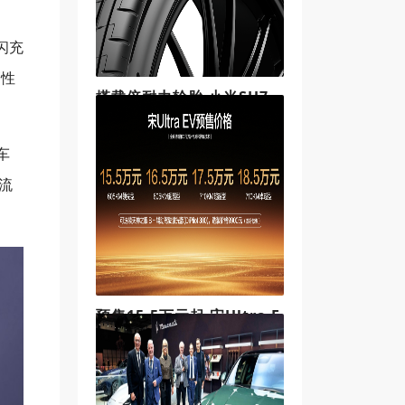
闪充
高性
搭载倍耐力轮胎 小米SU7
Ultra赛道版刷新纽博格林
电动车圈速纪录
2025年，10月15日——作为小米首
车
款车型SU7的高性能版本，全新小米
SU7 Ultra已配备来自倍耐力的全新
流
P Zero与P Zero Trofeo RS轮胎。倍
耐力为小米定制了两款规格的P Ze
预售15.5万元起 宋Ultra E
V引领B级SUV进入闪充时
代
2026年3月5日，比亚迪王朝B级闪充
SUV 宋Ultra EV正式开启预售，全系
搭载比亚迪第二代刀片电池及闪充