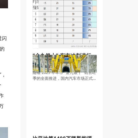
F1将再次来到美国，本周末的比赛
登陆得克萨斯州的奥斯汀。美洲赛
道，于2012年首次登上赛历，今年
这站比赛中车队拿到的三款配方轮
胎特别之处是硬胎和中性胎、软胎
之间有跳档。这将成为一次有趣的
尝试——在这条
过闪
的
“金九银十” 车市冲刺进行
时，比亚迪、上汽破 300
万辆 最新销量目标完成率
随着 2025 年车市 “金九银十” 销售旺
”，
超71%领跑行业
季的全面推进，国内汽车市场正式
迈入全年销量目标冲刺的关键阶
分
段。据汽车行业协会综合数据显
作
示，今年前三季度中国汽车行业整
体延续稳中向好态势，新能源汽车
万
渗透率持续