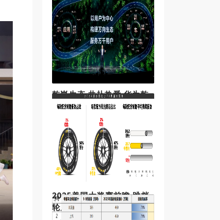
车展上，比亚迪正式亮相了旗舰轿
车汉L的全新车色，并宣布推出包含
“车位到车位”领航辅助等功能的OTA
升级。汉L EV共推出3款配置，补贴
后售价20.48万-26.48万元；
乾崑生态 共赴热爱 华为乾
崑智驾与座舱双双迈入L3时
代
11月20日，华为乾崑智能汽车解决
方案在广州举行以“乾崑生态 共赴热
爱”为主题的乾崑生态大会，宣布华
为乾崑智驾合作车型已在多城开启
高速L3内测，并将与生态伙伴协作
展开停车缴费、自动充电、洗车养
车等生态
2025美国大奖赛前瞻 跳档
轮胎配方，开启得克萨斯州
牛仔之旅