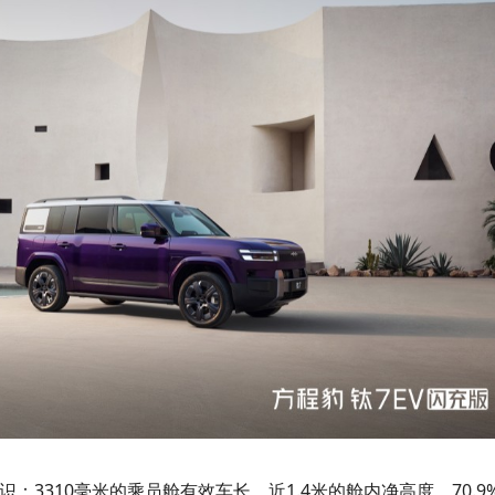
：3310毫米的乘员舱有效车长，近1.4米的舱内净高度，70.9