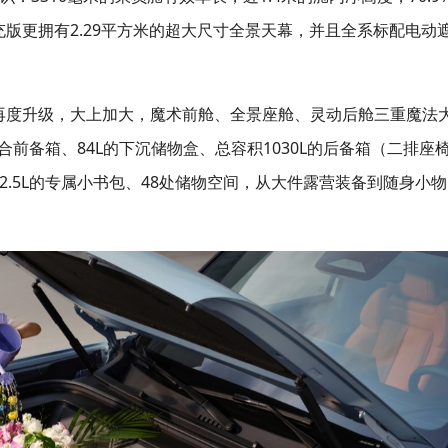
充版更拥有2.29平方米的超大尺寸全景天幕，并且全系标配电动
上再度升级，大上加大，魔术前舱、全景座舱、灵动后舱三重魔法
合前备箱、84L的下沉储物盒、总容积1030L的后备箱（二排座
32.5L的专属小书包、48处储物空间，从大件露营装备到随身小物