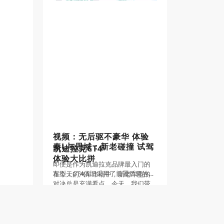
视频：无后驱不豪华 体验
秦L与思域：新老碰撞 试驾
凯迪拉克CT4
体验大比拼
即便是作为凯迪拉克品牌最入门的
车型，CT4依旧采用了前置后驱的布
在今天的汽车市场中，新老车型的
局。
对决总是充满看点。今天，我们带
来的是秦L与思域的深度试驾体验对
比。这两款车，一款代表了国产汽
视频：年轻人的心头好 解
车的崭新风貌，一款则是经典日系
析比亚迪海狮07
轿车的代表。它们在设计、性能、