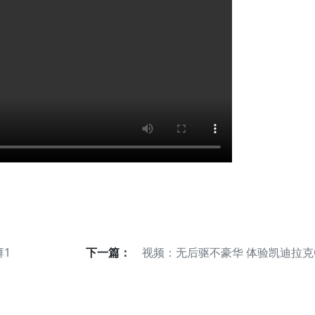
湃1
下一篇：
视频：无后驱不豪华 体验凯迪拉克C