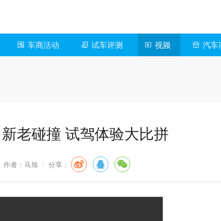
车商活动
试车评测
视频
汽车
：新老碰撞 试驾体验大比拼
作者：马旭
分享：