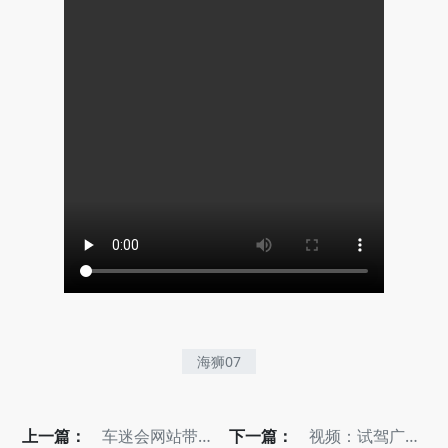
海狮07
上一篇：
车迷会网站带你
下一篇：
视频：试驾广汽