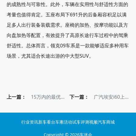
的成熟性与可靠性。此外，车辆在实用性与舒适性方面的
考量也值得肯定。五座布局下691升的后备厢容积足以满
足多人出行装备装载需求。座椅的加热、按摩功能以及方
向盘加热等配置，有效提升了高原长途行车过程中的驾乘
舒适性。总体而言，领克09车系是一款能够适应多种用车
场景，尤其适合长途出游的中大型SUV。
上一篇：
15万内的最优解
下一篇：
广汽埃安i60上
成都静态体验星
市首月销量破万
途ET5
以“科技平权”重
塑10万级SUV市
行业资讯
新车看台
车商活动
试车评测
视频
汽车商城
场格局
Copyright © 2026
车迷会