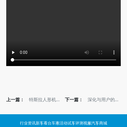
上一篇：
特斯拉人形机器
下一篇：
深化与用户的情
人正在学习功夫
感联结 广汽埃安
用户节登陆成都
行业资讯
新车看台
车商活动
试车评测
视频
汽车商城