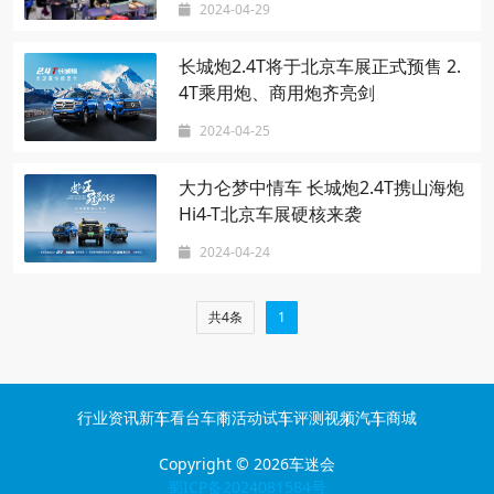
2024-04-29
长城炮2.4T将于北京车展正式预售 2.
4T乘用炮、商用炮齐亮剑
2024-04-25
大力仑梦中情车 长城炮2.4T携山海炮
Hi4-T北京车展硬核来袭
2024-04-24
共4条
1
行业资讯
新车看台
车商活动
试车评测
视频
汽车商城
Copyright © 2026
车迷会
蜀ICP备2024081584号