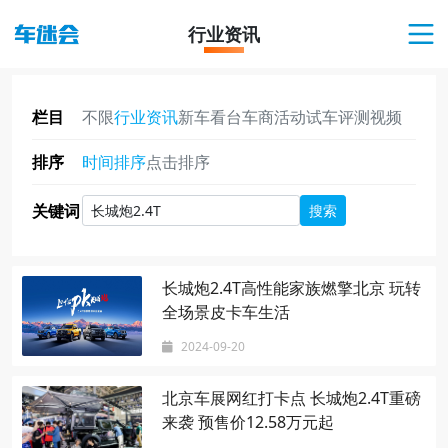
搜索
行业资讯
栏目
不限
行业资讯
新车看台
车商活动
试车评测
视频
排序
时间排序
点击排序
关键词
搜索
长城炮2.4T高性能家族燃擎北京 玩转
全场景皮卡车生活
2024-09-20
北京车展网红打卡点 长城炮2.4T重磅
来袭 预售价12.58万元起