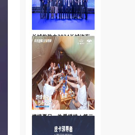
懂你”的智能座舱和“更认路”的
长城炮助力2024长城汽车
智慧工厂马拉松燃情开跑
越跑越热爱！5月19日，2024长城汽
车智慧工厂半程马拉松鸣枪开跑。
长城汽车董事长魏建军、高管跑
团、广大跑友齐聚一堂，跑进工
厂，穿越车间，跑过厂区试验场，
共享一场由长城汽车带来的全新跑
马体验。长城汽车
燃情夏日，热爱继续！第二
届奇瑞粉丝烟火烧烤节成都
热辣来袭
6月22日，“燃情夏日 热爱继续”—第