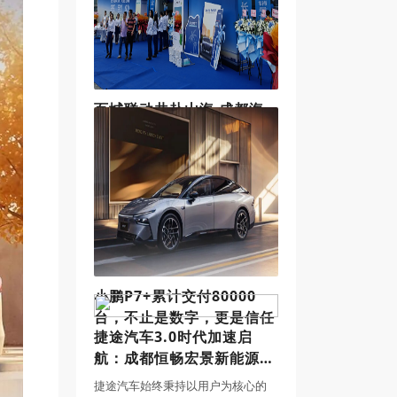
百城联动共赴山海 成都海
之途捷途新能源中心盛大开
业
2024年6月2日，百城联动，共赴山
海，捷途山海百店联合开业暨山海
T2上市活动在成都都江堰市奎光塔
街道民丰社区永安大道南二段313号
海之途新能源中心隆重举行。活动
现场，捷途汽车厂家领导、海之途
新能源中
小鹏P7+累计交付80000
台，不止是数字，更是信任
捷途汽车3.0时代加速启
航：成都恒畅宏景新能源中
心喜迎开业
捷途汽车始终秉持以用户为核心的