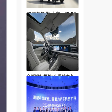
外众多主流汽车
2026款锐界L上市，22.98
万起
智能升级· 全系搭载L2驾驶辅助功能
本次升级，2026款福特锐界L全系车
型搭载L2级驾驶辅助，全系标配ACC
全速智能自适应巡航、LC智能领航
辅助系统、AEB智能感应制动保护系
统等多项主动驾驶辅助功能，
全新福特探险者 硬核之外
还智能
为更好的契合用户智能用车需求，
全新福特探险者全系升级FNV3.0智
能互联全网架构，标配高通8155第
三代骁龙座舱平台旗舰芯片、车载
5G Wi-Fi热点，以此为基础打造“更