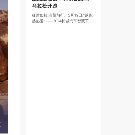
马拉松开跑
征途如虹,浩荡前行。5月19日,“越跑
越热爱”——2024长城汽车智慧工厂
马拉松正式鸣枪起跑。作为一场跨
越圈层的体育嘉年华,长城汽车董事
长魏建军带领近百人组成的高管天
团齐下赛道,和来自五湖四海的跑友
频