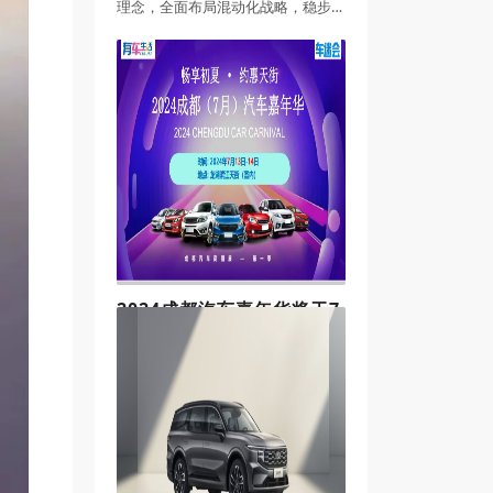
理念，全面布局混动化战略，稳步
迈向新的征程。7月20日，捷途山海
成都恒畅宏景新能源中心成功举办
了盛大的开业庆典。令人瞩目的
是，捷途汽车在短短6个月内迅速开
设了300家门店
2024成都汽车嘉年华将于7
月13-14日开启
7月13日至14日车迷会网站联合有车
生活将在成都龙湖滨江天街室内空
间盛大举办一场别开生面的车展活
动，为蓉城的车迷及市民们带来一
场集观赏、体验与互动于一体的汽
车文化大餐。本次车展汇聚了国内