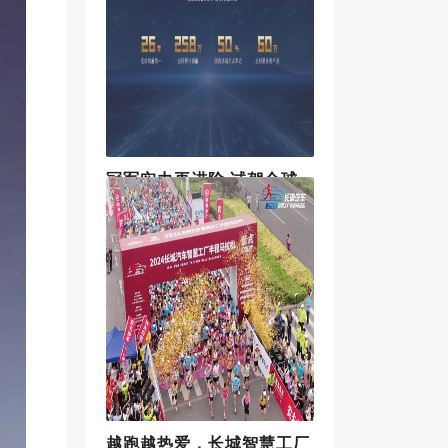
二届奇瑞粉丝烟火烧烤节首站于天
府之国-成都揭开夏日狂欢序幕，奇
瑞联动全国十个大区与千余家经销
商和万千用户的夏日狂欢盛会正式
开启！当天，奇瑞汽车与西南大区
的百余名用
冠军实力再进阶 试驾全球
高性能皮卡2.4T长城炮
全球高性能皮卡2.4T乘用炮、2.4T商
用炮已于5月22日正式上市，2.4T乘
用炮9AT柴油四驱官方建议零售价
14.88万元；2.4T商用炮官方建议零
售价12.58万元-13.88万元。长城炮
还为购车
越跑越热爱，长城智慧工厂