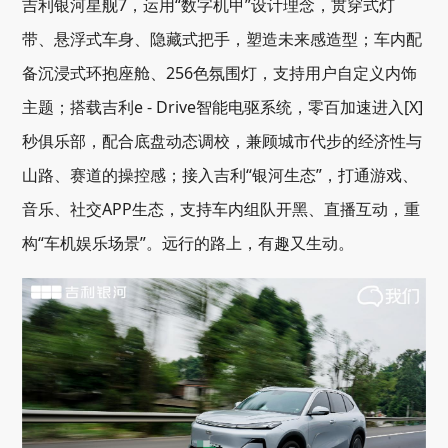
吉利银河星舰7，运用“数字机甲”设计理念，贯穿式灯
带、悬浮式车身、隐藏式把手，塑造未来感造型；车内配
备沉浸式环抱座舱、256色氛围灯，支持用户自定义内饰
主题；搭载吉利e - Drive智能电驱系统，零百加速进入[X]
秒俱乐部，配合底盘动态调校，兼顾城市代步的经济性与
山路、赛道的操控感；接入吉利“银河生态”，打通游戏、
音乐、社交APP生态，支持车内组队开黑、直播互动，重
构“车机娱乐场景”。远行的路上，有趣又生动。